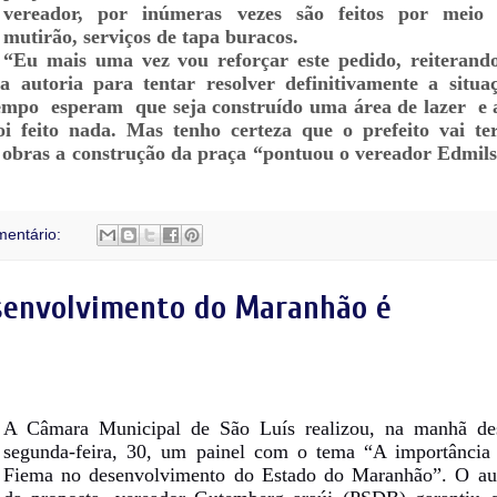
vereador, por inúmeras vezes são feitos por meio
mutirão, serviços de tapa buracos.
“Eu mais uma vez vou reforçar este pedido, reiterand
 autoria para tentar resolver definitivamente a situa
empo esperam que seja construído uma área de lazer e 
oi feito nada. Mas tenho certeza que o prefeito vai te
de obras a construção da praça “pontuou o vereador Edmil
entário:
senvolvimento do Maranhão é
A Câmara Municipal de São Luís realizou, na manhã de
segunda-feira, 30, um painel com o tema “A importância
Fiema no desenvolvimento do Estado do Maranhão”. O au