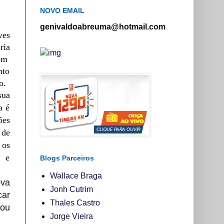
NOVO EMAIL
genivaldoabreuma@hotmail.com
ves
ria
 em
nto
o.
sua
a é
es
 de
 os
o e
Blogs Parceiros
Wallace Braga
ova
Jonh Cutrim
car
Thales Castro
zou
Jorge Vieira