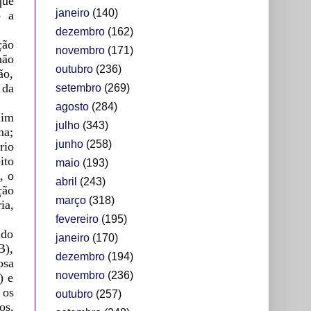
que
janeiro
(140)
o a
dezembro
(162)
ção
novembro
(171)
hão
outubro
(236)
ão,
 da
setembro
(269)
agosto
(284)
uim
julho
(343)
ma;
junho
(258)
rio
ito
maio
(193)
, o
abril
(243)
ção
março
(318)
ia,
fevereiro
(195)
ldo
janeiro
(170)
B),
dezembro
(194)
osa
novembro
(236)
) e
 os
outubro
(257)
os,