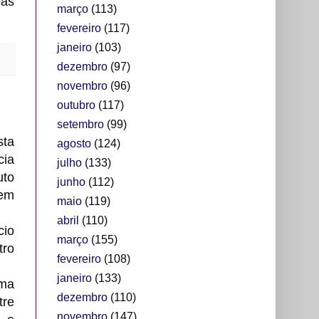
oas
março
(113)
fevereiro
(117)
janeiro
(103)
dezembro
(97)
novembro
(96)
outubro
(117)
setembro
(99)
sta
agosto
(124)
cia
julho
(133)
uto
junho
(112)
 em
maio
(119)
abril
(110)
cio
março
(155)
tro
fevereiro
(108)
janeiro
(133)
oma
dezembro
(110)
tre
novembro
(147)