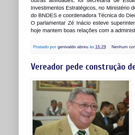
outras atividades, foi secretária de Es
Investimentos Estratégicos, no Ministério
do BNDES e coordenadora Técnica do Diee
O parlamentar Zé Inácio esteve superinte
hoje mantem boas relações com a administ
Postado por
genivaldo abreu
às
15:29
Nenhum com
Vereador pede construção de 