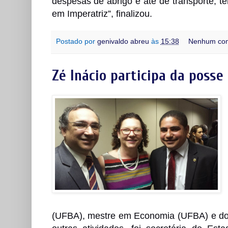
despesas de abrigo e até de transporte, t
em Imperatriz”, finalizou.
Postado por
genivaldo abreu
às
15:38
Nenhum com
Zé Inácio participa da posse
(UFBA), mestre em Economia (UFBA) e dout