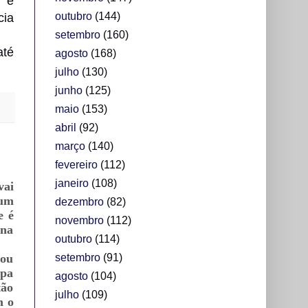
o e
outubro
(144)
cia
setembro
(160)
até
agosto
(168)
julho
(130)
junho
(125)
maio
(153)
abril
(92)
março
(140)
fevereiro
(112)
janeiro
(108)
vai
 um
dezembro
(82)
e é
novembro
(112)
 na
outubro
(114)
tou
setembro
(91)
apa
agosto
(104)
tão
julho
(109)
m o