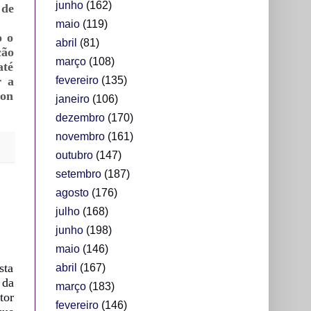
junho
(162)
 de
maio
(119)
o o
abril
(81)
ção
março
(108)
até
r a
fevereiro
(135)
son
janeiro
(106)
dezembro
(170)
novembro
(161)
outubro
(147)
setembro
(187)
agosto
(176)
julho
(168)
junho
(198)
maio
(146)
sta
abril
(167)
 da
março
(183)
tor
fevereiro
(146)