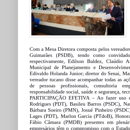
Com a Mesa Diretora composta pelos vereador
Guimarães (PSDB), tendo como convidados 
respectivamente, Edilson Baldez, Claúdio A
Municipal de Planejamento e Desenvolvimen
Edivaldo Holanda Junior; diretor do Senai, Ma
vereador tucano disse acompanhar todas as açõ
de pessoas profissionais, consultoria em
responsabilidade social, saúde e segurança, tecn
PARTICIPAÇÃO EFETIVA – Ao fazer uso da p
Rodrigues (PDT), Basileu Barros (PSDC), Nat
Bárbara Soeiro (PMN), Josué Pinheiro (PSDC
Lages (PDT), Marlon Garcia (PTdoB), Honora
Fábio Câmara (PMDB) presentes em plená
empresários têm o compromisso com o Estado