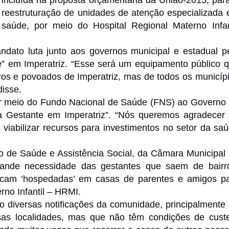
incluída na proposta orçamentária da União-2015, par
reestruturação de unidades de atenção especializada
saúde, por meio do Hospital Regional Materno Infan
dato luta junto aos governos municipal e estadual p
” em Imperatriz. “Esse será um equipamento público 
ros e povoados de Imperatriz, mas de todos os municíp
disse.
or meio do Fundo Nacional de Saúde (FNS) ao Governo
 Gestante em Imperatriz”. “Nós queremos agradecer
 viabilizar recursos para investimentos no setor da sa
o de Saúde e Assistência Social, da Câmara Municipal
 grande necessidade das gestantes que saem de bairr
ficam ‘hospedadas’ em casas de parentes e amigos p
rno Infantil – HRMI.
diversas notificações da comunidade, principalmente
sas localidades, mas que não têm condições de cust