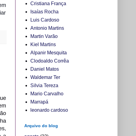
Cristiana França
vem
Isaías Rocha
iar
Luis Cardoso
Antonio Martins
Martin Varão
Kiel Martins
Alpanir Mesquita
Clodoaldo Corrêa
Daniel Matos
Waldemar Ter
Silvia Tereza
Mario Carvalho
que
Marrapá
 em
leonardo cardoso
ião
ha
Arquivo do blog
es,