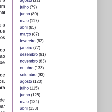
a a
agosto
(22)
 em
julho
(79)
til
junho
(80)
maio
(117)
ela
abril
(85)
que
março
(87)
ios
fevereiro
(62)
janeiro
(77)
 do
dezembro
(91)
 ao
novembro
(83)
úde
outubro
(133)
setembro
(93)
 de
os,
agosto
(120)
ara
julho
(115)
junho
(125)
 de
maio
(134)
ear
abril
(133)