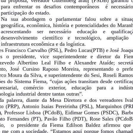
da proposta, vereador Gutemberg araúj (PSDB) garantiu 
para enfrentar os desafios contemporâneos é necessári
participação do estado.
Na sua abordagem o parlamentar falou sobre a situa
geográfica, econômica, história e potencialidades do Maran
acrescentando ser necessário educação e qualificaç
desenvolvimento científico e tecnológico, ampliação
infraestrutura econômica e da logística.
es Francisco Carvalho (PSL), Pedro Lucas(PTB) e José Joaq
o presidente, vice superintendente e diretor da Fie
zevedo Albertino Leal Filho e Alexandre Ataíde; secretá
to, José Cursino Raposo Moreira, representando o prefe
rco Moura da Silva, e superintendente do Sesi, Roseli Ramos
es do Sistema Fiema, “cujas ações transitam desde certifica
presarial, comércio exterior, educação para a indústr
ologia industrial dentre tantas outras”.
alavra, diante da Mesa Diretora e dos vereadores Iva
o (PRP), Antonio Isaias Pereirinha (PSL), Marquinhos (PR
), Professor Lisboa (PCdoB), Eidimar Gomes (PSDC), Barb
to Fernandes (PT), Pavão Filho (PDT), Rose Sales (PCdoB
rio,
o presidente da Fiema Edilson Baldez afirmou que
 me com a sociedade. “Estamos aqui porque fomos chamad