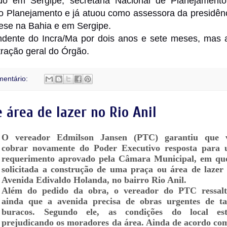
tado em Sergipe; secretária Nacional de Planejament
 do Planejamento e já atuou como assessora da presidên
se na Bahia e em Sergipe.
ndente do Incra/Ma por dois anos e sete meses, mas 
ração geral do Órgão.
entário:
área de lazer no Rio Anil
O vereador Edmilson Jansen (PTC) garantiu que 
cobrar novamente do Poder Executivo resposta para
requerimento aprovado pela Câmara Municipal, em qu
solicitada a construção de uma praça ou área de lazer
Avenida Edivaldo Holanda, no bairro Rio Anil.
Além do pedido da obra, o vereador do PTC ressal
ainda que a avenida precisa de obras urgentes de t
buracos. Segundo ele, as condições do local es
prejudicando os moradores da área. Ainda de acordo co