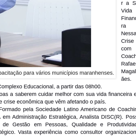
r a S
Vida
Finan
ra
Ness
Crise
com
Coac
Rafae
Maga
apacitação para vários municípios maranhenses.
ães.
Complexo Educacional, a partir das 08h00.
oas a saberem cuidar melhor com sua vida financeira 
de crise econômica que vêm afetando o país.
 Formado pela Sociedade Latino Americano de Coachi
em Administração Estratégica, Analista DISC(R). Pos
a de Gestão em Pessoas, Qualidade e Produtivida
gico. Vasta experiência como consultor organizacion