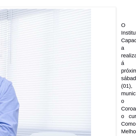
O
Instit
Capac
a
realiz
á 
próxi
sába
(01),
munic
o 
Coroa
o cur
Como
Melho