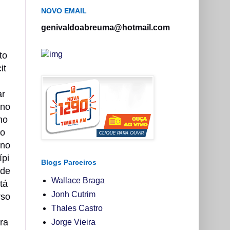
NOVO EMAIL
genivaldoabreuma@hotmail.com
uto
it
ar
no
mo
do
 no
ípi
Blogs Parceiros
de
Wallace Braga
tá
Jonh Cutrim
so
Thales Castro
ra
Jorge Vieira