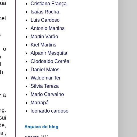
ua
Cristiana França
Isaías Rocha
cei
Luis Cardoso
Antonio Martins
a
Martin Varão
Kiel Martins
 o
Alpanir Mesquita
h
Clodoaldo Corrêa
l
Daniel Matos
lh
Waldemar Ter
Silvia Tereza
Mario Carvalho
e a
Marrapá
ng.
leonardo cardoso
sui
de,
Arquivo do blog
al,