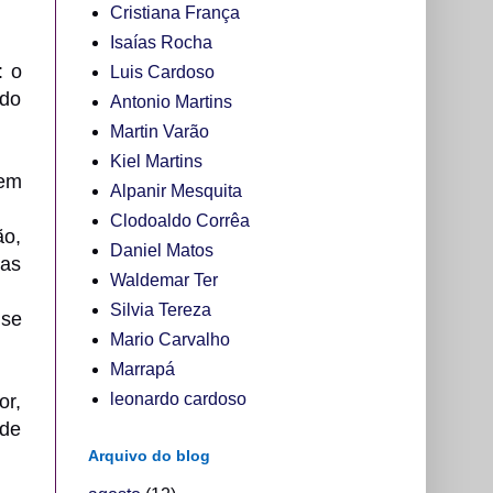
Cristiana França
Isaías Rocha
: o
Luis Cardoso
 do
Antonio Martins
Martin Varão
Kiel Martins
gem
Alpanir Mesquita
Clodoaldo Corrêa
ão,
Daniel Matos
pas
Waldemar Ter
Silvia Tereza
 se
Mario Carvalho
Marrapá
leonardo cardoso
or,
 de
Arquivo do blog