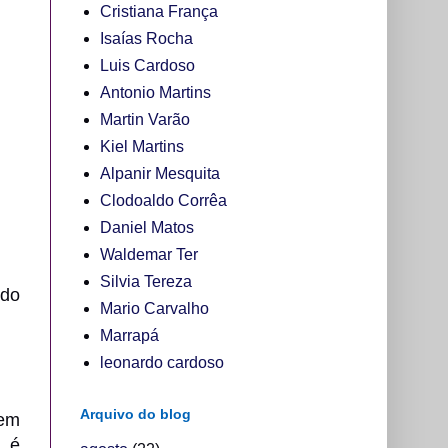
Cristiana França
Isaías Rocha
Luis Cardoso
Antonio Martins
Martin Varão
Kiel Martins
Alpanir Mesquita
Clodoaldo Corrêa
Daniel Matos
Waldemar Ter
Silvia Tereza
ldo
Mario Carvalho
Marrapá
leonardo cardoso
Arquivo do blog
 em
e é