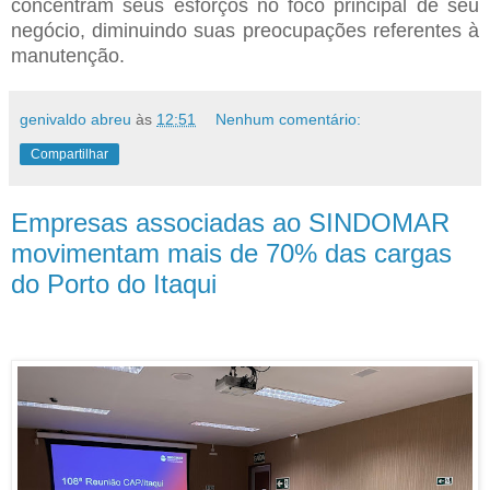
concentram seus esforços no foco principal de seu
negócio, diminuindo suas preocupações referentes à
manutenção.
genivaldo abreu
às
12:51
Nenhum comentário:
Compartilhar
Empresas associadas ao SINDOMAR
movimentam mais de 70% das cargas
do Porto do Itaqui