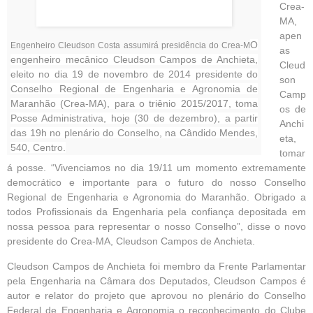
Crea-
MA,
apen
O
Engenheiro Cleudson Costa assumirá presidência do Crea-M
as
engenheiro mecânico Cleudson Campos de Anchieta,
Cleud
eleito no dia 19 de novembro de 2014 presidente do
son
Conselho Regional de Engenharia e Agronomia de
Camp
Maranhão (Crea-MA), para o triênio 2015/2017, toma
os de
Posse Administrativa, hoje (30 de dezembro), a partir
Anchi
das 19h no plenário do Conselho, na Cândido Mendes,
eta,
540, Centro.
tomar
á posse. “Vivenciamos no dia 19/11 um momento extremamente
democrático e importante para o futuro do nosso Conselho
Regional de Engenharia e Agronomia do Maranhão. Obrigado a
todos Profissionais da Engenharia pela confiança depositada em
nossa pessoa para representar o nosso Conselho”, disse o novo
presidente do Crea-MA, Cleudson Campos de Anchieta.
Cleudson Campos de Anchieta foi membro da Frente Parlamentar
pela Engenharia na Câmara dos Deputados, Cleudson Campos é
autor e relator do projeto que aprovou no plenário do Conselho
Federal de Engenharia e Agronomia o reconhecimento do Clube