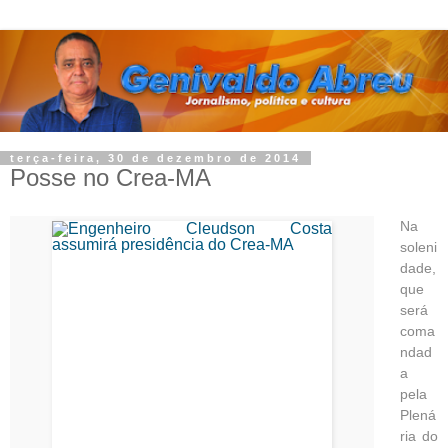
terça-feira, 30 de dezembro de 2014
Posse no Crea-MA
Na
soleni
dade,
que
será
coma
ndad
a
pela
Plená
ria do